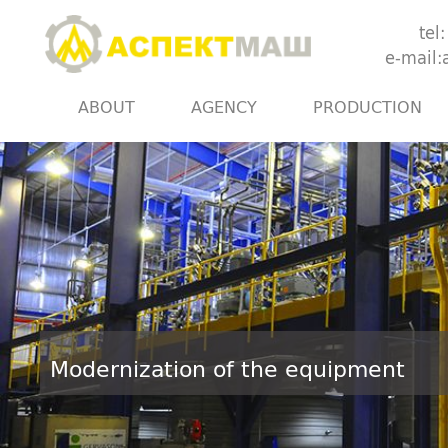
tel
e-mail
ABOUT
AGENCY
PRODUCTION
Modernization of the equipment