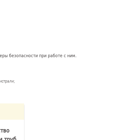
еры безопасности при работе с ним.
истрали;
ство
и труб