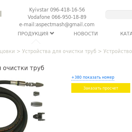
Kyivstar 096-418-16-56
Vodafone 066-950-18-89
e-mail:aspectmash@gmail.com
ПРОДУКЦИЯ
НОВОСТИ
КАТ
цовки
>
Устройства для очистки труб
>
Устройство
 очистки труб
+380 показать номер
Заказать просчет