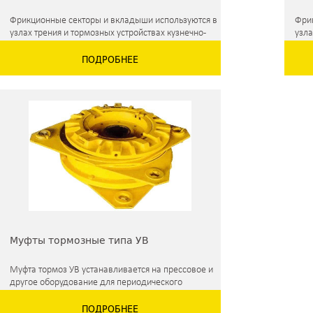
Фрикционные секторы и вкладыши используются в
Фри
узлах трения и тормозных устройствах кузнечно-
узла
прессового, ковочного и другого оборудования,
прес
ПОДРОБНЕЕ
машин и механизмов. Отличаются высокой
маш
теплостойкостью и способны сохранять
функциональность в широком диапазоне
температур. Для производства подобной
продукции используются современные
фрикционные материалы, отличающиеся высокой
твердостью, устойчивые к трению и тепловым
ударам.
Возможно изготовление фрикционных
вкладышей и секторов любых размеров и толщин
под заказ.
Муфты тормозные типа УВ
Муфта тормоз УВ устанавливается на прессовое и
другое оборудование для периодического
соединения ведущих валов привода машин с
ПОДРОБНЕЕ
ведомыми, а также для постоянного торможения