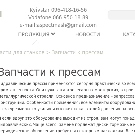
Kyivstar 096-418-16-56
Vodafone 066-950-18-89
e-mail:aspectmash@gmail.com
ПРОДУКЦИЯ
НОВОСТИ
КАТ
асти для станков
>
Запчасти к прессам
Запчасти к прессам
Гидравлические прессы применяются сегодня практически во все
промышленности. Они нужны в автослесарных мастерских, в произ
металлургической отрасли. Основное предназначение – запрессовк
конструкций. Особенности применения: все элементы оборудован
из-за чрезмерного усилия и высоких показателей давления на ос
И если вдруг это оборудование выходит из строя, вам могут пона
гидравлических. Чаще всего, замене подлежат диски тормозные 
периодическое обновление требуется секторным накладкам. Все 