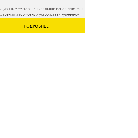
кционные секторы и вкладыши используются в
х трения и тормозных устройствах кузнечно-
сового, ковочного и другого оборудования,
ПОДРОБНЕЕ
ин и механизмов