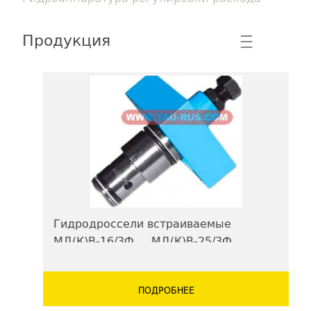
Продукция
☰
Гидродроссели встраиваемые
МД(К)В-16/3Ф..., МД(К)В-25/3Ф...,
МД(К)В-32/3Ф...
ПОДРОБНЕЕ