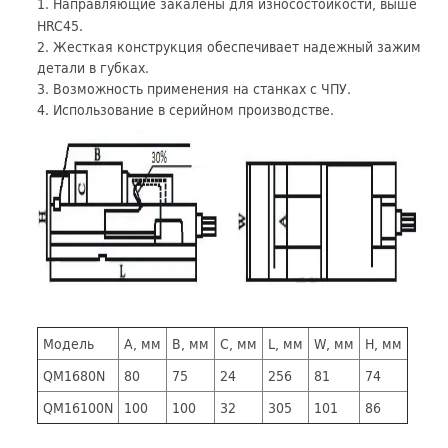
1. Направляющие закалены для износостойкости, выше
HRC45.
2. Жесткая конструкция обеспечивает надежный зажим
детали в губках.
3. Возможность применения на станках с ЧПУ.
4. Использование в серийном производстве.
Модель
A, мм
B, мм
C, мм
L, мм
W, мм
H, мм
QM1680N
80
75
24
256
81
74
QM16100N
100
100
32
305
101
86