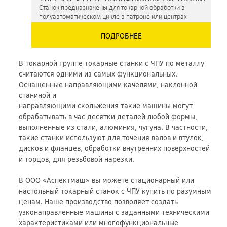
Станок предназначены для токарной обработки в
полуавтоматическом цикле в патроне или центрах
деталей с прямолинейным, ступенчатым и
ПОДРОБНЕЕ
криволинейным профилем в условиях мелкосерийного
и серийного производства.
В токарной группе токарные станки с ЧПУ по металлу
считаются одними из самых функциональных.
Оснащенные направляющими качелями, наклонной
станиной и
направляющими скольжения такие машины могут
обрабатывать в час десятки деталей любой формы,
выполненные из стали, алюминия, чугуна. В частности,
такие станки используют для точения валов и втулок,
дисков и фланцев, обработки внутренних поверхностей
и торцов, для резьбовой нарезки.
В ООО «Аспектмаш» вы можете стационарный или
настольный токарный станок с ЧПУ купить по разумным
ценам. Наше производство позволяет создать
узконаправленные машины с заданными техническими
характеристиками или многофункциональные