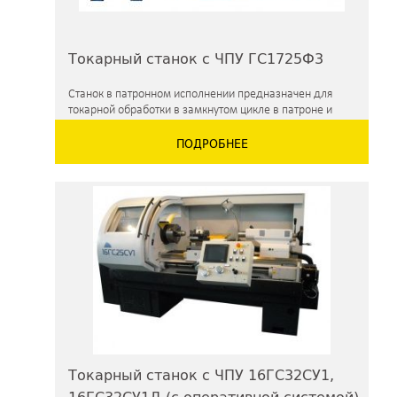
Токарный станок с ЧПУ ГС1725Ф3
Станок в патронном исполнении предназначен для
токарной обработки в замкнутом цикле в патроне и
центрах деталей с прямолинейным, ступенчатым и
ПОДРОБНЕЕ
криволинейным профилем в условиях мелкосерийного и
серийного производств.
Токарный станок с ЧПУ 16ГС32СУ1,
16ГС32СУ1Д (с оперативной системой)