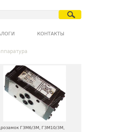
АЛОГИ
КОНТАКТЫ
аппаратура
розамок ГЗМ6/3М, ГЗМ10/3М,