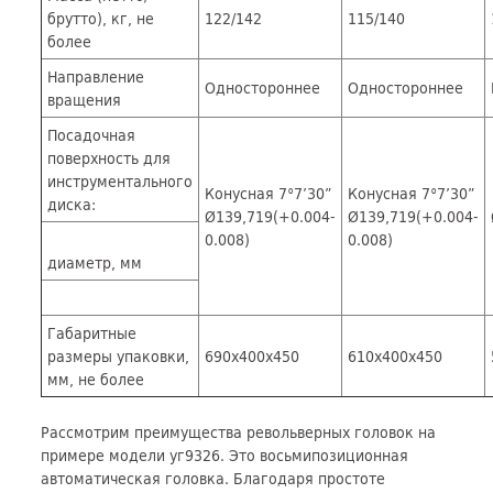
брутто), кг, не
122/142
115/140
более
Направление
Одностороннее
Одностороннее
вращения
Посадочная
поверхность для
инструментального
Конусная 7°7’30”
Конусная 7°7’30”
диска:
Ø139,719(+0.004-
Ø139,719(+0.004-
0.008)
0.008)
диаметр, мм
Габаритные
размеры упаковки,
690х400х450
610х400х450
мм, не более
Рассмотрим преимущества револьверных головок на
примере модели уг9326. Это восьмипозиционная
автоматическая головка. Благодаря простоте