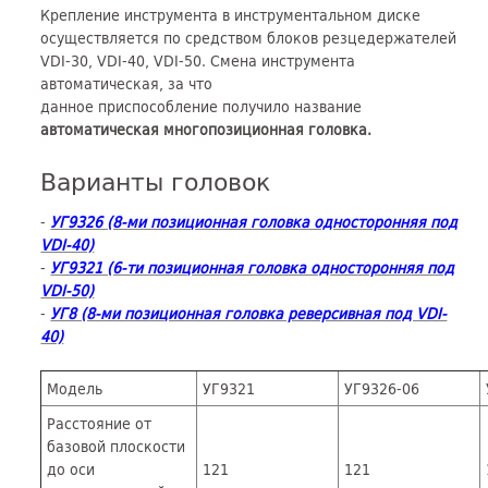
Крепление инструмента в инструментальном диске
осуществляется по средством блоков резцедержателей
VDI-30, VDI-40, VDI-50. Смена инструмента
автоматическая, за что
данное приспособление получило название
автоматическая многопозиционная головка.
Варианты головок
-
УГ9326 (8-ми позиционная головка односторонняя под
VDI-40)
-
УГ9321 (6-ти позиционная головка односторонняя под
VDI-50)
-
УГ8 (8-ми позиционная головка реверсивная под VDI-
40)
Модель
УГ9321
УГ9326-06
Расстояние от
базовой плоскости
до оси
121
121