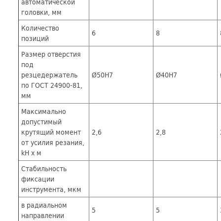
автоматической
головки, мм
Количество
6
8
позиций
Размер отверстия
под
резцедержатель
Ø50Н7
Ø40Н7
по ГОСТ 24900-81,
мм
Максимально
допустимый
крутящий момент
2,6
2,8
от усилия резания,
kH х м
Стабильность
фиксации
инструмента, мкм
в радиальном
5
5
направлении