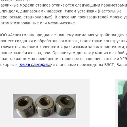
Различные модели станков отличаются следующими параметрами
шпинделя, диапазонами нарезки, типом установки (настольные
переносные, стационарные). В описании производителей можно ув
автоматизированные или механические.
ООО «Аспектмаш» предлагает вашему вниманию устройства для р
процесс создания и обработки заготовок, подготовки конструкци
отличаются высоким качеством и различными характеристиками,
конкретные бизнес-задачи. Организуем доставку машин в любой 
У нас также можно приобрести станочное оснащение: головки УГ9
токарные,
тиски слесарные
и станочные производства БЗСП, Бара