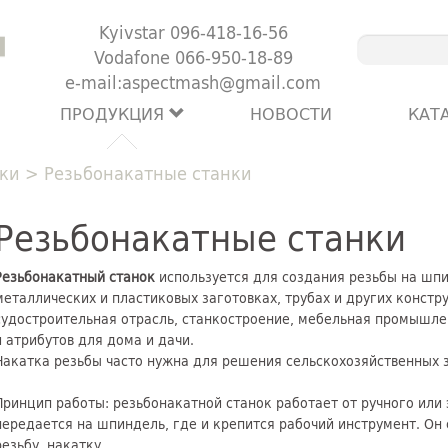
Kyivstar 096-418-16-56
Vodafone 066-950-18-89
e-mail:aspectmash@gmail.com
ПРОДУКЦИЯ
НОВОСТИ
КАТ
ки
>
Резьбонакатные станки
Резьбонакатные станки
Резьбонакатный станок
используется для создания резьбы на шпил
металлических и пластиковых заготовках, трубах и других конст
судостроительная отрасль, станкостроение, мебельная промышле
и атрибутов для дома и дачи.
Накатка резьбы часто нужна для решения сельскохозяйственных з
Принцип работы: резьбонакатной станок работает от ручного или
передается на шпиндель, где и крепится рабочий инструмент. О
резьбу, накатку.