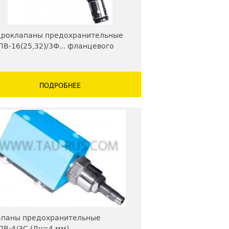
дроклапаны предохранительные
В-16(25,32)/3Ф... фланцевого
нтажа
ПОДРОБНЕЕ
апаны предохранительные
В-4/3C (Ду=4 мм)