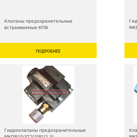
Клапаны предохранительные
Ги
встраиваемые КПВ
МКП
мо
ПОДРОБНЕЕ
Гидроклапаны предохранительные
Кл
МКПВ10/3Т2(3)Р1(2,3),
МКП