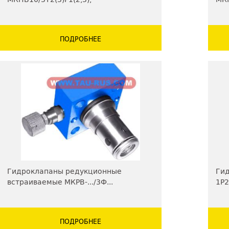
МКПВ20/3Т2(3)Р1(2,3),
МКПВ32/3Т2(3)Р1(2,3)
ПОДРОБНЕЕ
Гидроклапаны редукционные
Ги
встраиваемые МКРВ-.../3Ф...
1Р2
ПОДРОБНЕЕ