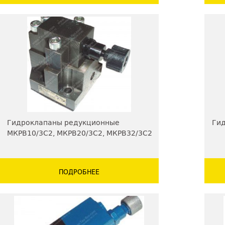
Гидроклапаны редукционные
Гид
МКРВ10/3С2, МКРВ20/3С2, МКРВ32/3С2
стыкового монтажа
ПОДРОБНЕЕ