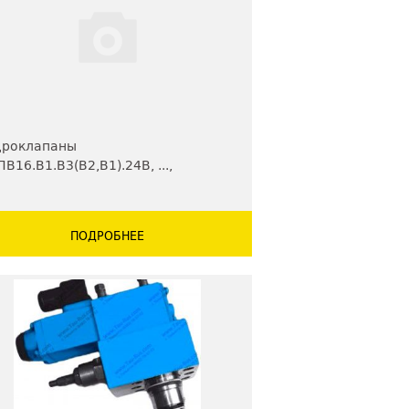
дроклапаны
В16.В1.В3(В2,В1).24В, ...,
В16.011, ..., МКОВ16.000, ...
ПОДРОБНЕЕ