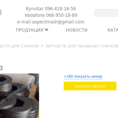
Kyivstar 096-418-16-56
Vodafone 066-950-18-89
e-mail:aspectmash@gmail.com
ПРОДУКЦИЯ
НОВОСТИ
КАТ
асти для станков
>
Запчасти для токарных станко
3
+380 показать номер
Заказать просчет