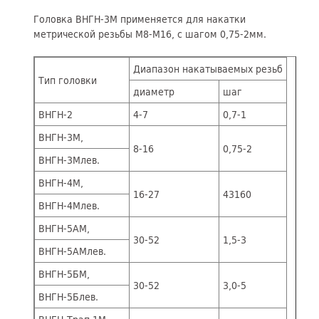
Головка ВНГН-3М применяется для накатки
метрической резьбы М8-М16, с шагом 0,75-2мм.
Диапазон накатываемых резьб
Тип головки
диаметр
шаг
ВНГН-2
4-7
0,7-1
ВНГН-3М,
8-16
0,75-2
ВНГН-3Млев.
ВНГН-4М,
16-27
43160
ВНГН-4Млев.
ВНГН-5АМ,
30-52
1,5-3
ВНГН-5АМлев.
ВНГН-5БМ,
30-52
3,0-5
ВНГН-5Блев.