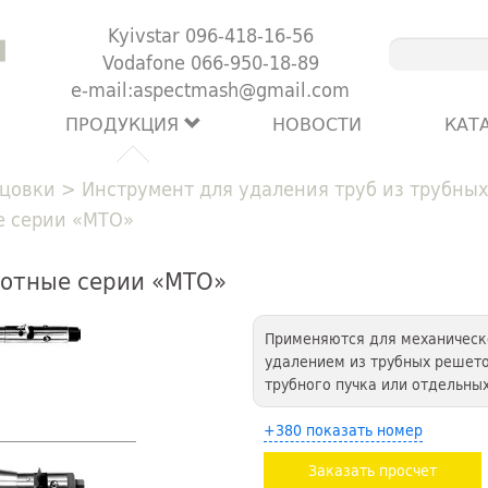
Kyivstar 096-418-16-56
Vodafone 066-950-18-89
e-mail:aspectmash@gmail.com
ПРОДУКЦИЯ
НОВОСТИ
КАТ
цовки
>
Инструмент для удаления труб из трубны
е серии «МТО»
ротные серии «МТО»
Применяются для механическо
удалением из трубных решето
трубного пучка или отдельных
+380 показать номер
Заказать просчет