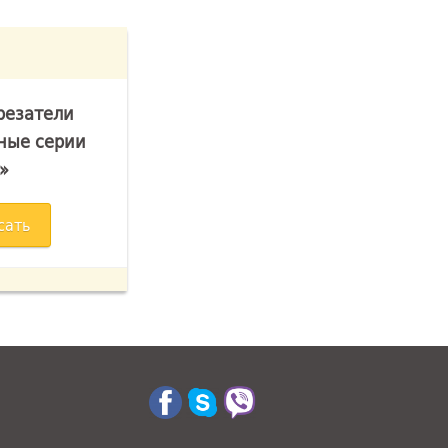
резатели
ные серии
»
сать