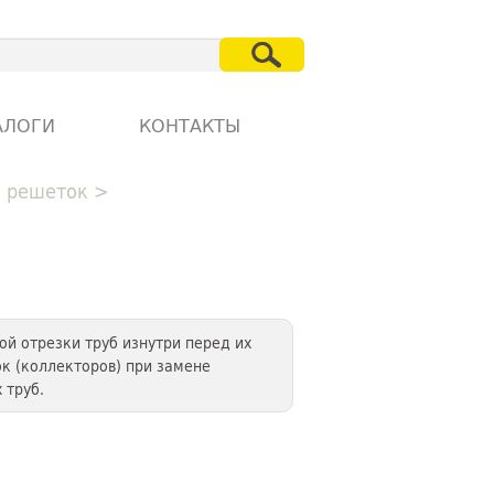
АЛОГИ
КОНТАКТЫ
х решеток
>
й отрезки труб изнутри перед их
к (коллекторов) при замене
 труб.