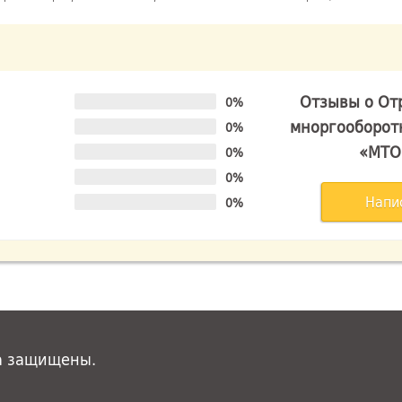
Отзывы о От
0%
мноргооборот
0%
«МТО
0%
0%
Напи
0%
а защищены.