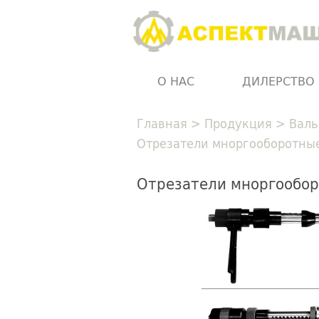
О НАС
ДИЛЕРСТВО
Главная
>
Продукция
>
Валь
Отрезатели мноргооборотны
Отрезатели мноргообо