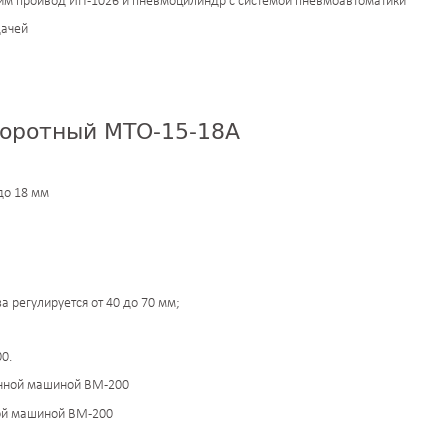
м проивод ИП-1026 и пневмоцилиндр с системой пневмоавтоматики
оротный МТО-15-18А
до 18 мм
а регулируется от 40 до 70 мм;
0.
ой машиной ВМ-200