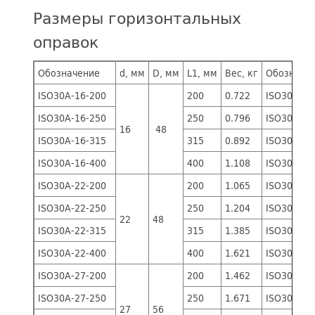
Размеры горизонтальных
оправок
Обозначение
d, мм
D, мм
L1, мм
Вес, кг
Обозначе
ISO30A-16-200
200
0.722
ISO30B-16
ISO30A-16-250
250
0.796
ISO30B-16
16
48
ISO30A-16-315
315
0.892
ISO30B-16
ISO30A-16-400
400
1.108
ISO30B-16
ISO30A-22-200
200
1.065
ISO30B-22
ISO30A-22-250
250
1.204
ISO30B-22
22
48
ISO30A-22-315
315
1.385
ISO30B-22
ISO30A-22-400
400
1.621
ISO30B-22
ISO30A-27-200
200
1.462
ISO30B-27
ISO30A-27-250
250
1.671
ISO30B-27
27
56