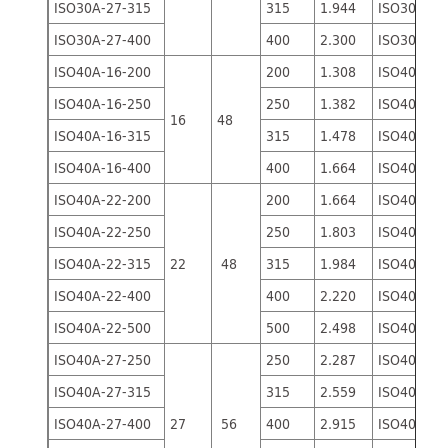
ISO30A-27-315
315
1.944
ISO30B-27
ISO30A-27-400
400
2.300
ISO30B-27
ISO40A-16-200
200
1.308
ISO40B-16
ISO40A-16-250
250
1.382
ISO40B-16
16
48
ISO40A-16-315
315
1.478
ISO40B-16
ISO40A-16-400
400
1.664
ISO40B-16
ISO40A-22-200
200
1.664
ISO40B-22
ISO40A-22-250
250
1.803
ISO40B-22
ISO40A-22-315
22
48
315
1.984
ISO40B-22
ISO40A-22-400
400
2.220
ISO40B-22
ISO40A-22-500
500
2.498
ISO40B-22
ISO40A-27-250
250
2.287
ISO40B-27
ISO40A-27-315
315
2.559
ISO40B-27
ISO40A-27-400
27
56
400
2.915
ISO40B-27