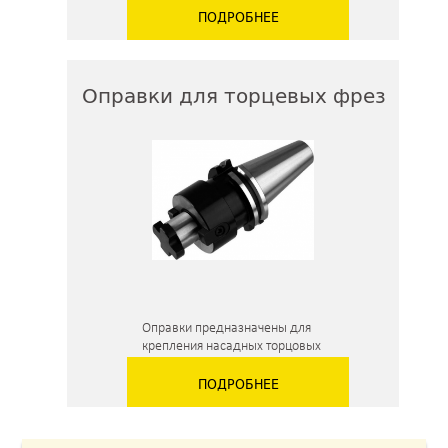
ПОДРОБНЕЕ
Оправки для торцевых фрез
Оправки предназначены для
крепления насадных торцовых
фрез и насадных фрез с
ПОДРОБНЕЕ
продольной шпонкой, а также для
крепления дисковых, отрезных,
прорезных фрез