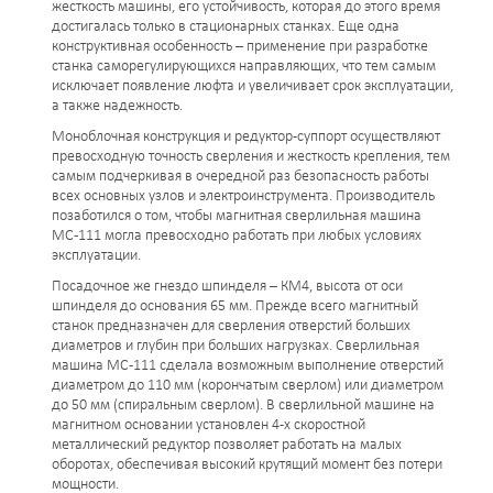
жесткость машины, его устойчивость, которая до этого время
достигалась только в стационарных станках. Еще одна
конструктивная особенность – применение при разработке
станка саморегулирующихся направляющих, что тем самым
исключает появление люфта и увеличивает срок эксплуатации,
а также надежность.
Моноблочная конструкция и редуктор-суппорт осуществляют
превосходную точность сверления и жесткость крепления, тем
самым подчеркивая в очередной раз безопасность работы
всех основных узлов и электроинструмента. Производитель
позаботился о том, чтобы магнитная сверлильная машина
МС-111 могла превосходно работать при любых условиях
эксплуатации.
Посадочное же гнездо шпинделя – КМ4, высота от оси
шпинделя до основания 65 мм. Прежде всего магнитный
станок предназначен для сверления отверстий больших
диаметров и глубин при больших нагрузках. Сверлильная
машина МС-111 сделала возможным выполнение отверстий
диаметром до 110 мм (корончатым сверлом) или диаметром
до 50 мм (спиральным сверлом). В сверлильной машине на
магнитном основании установлен 4-х скоростной
металлический редуктор позволяет работать на малых
оборотах, обеспечивая высокий крутящий момент без потери
мощности.