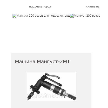
подрезка торца
снятие наружн
Машина Мангуст-2МТ