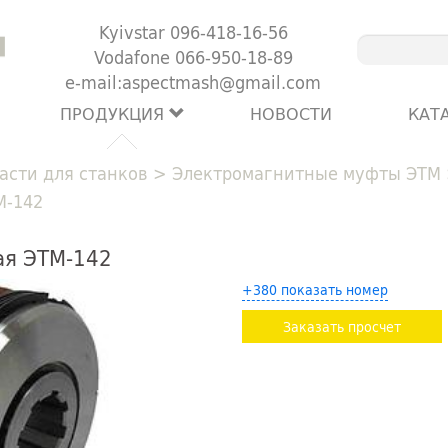
Kyivstar 096-418-16-56
Vodafone 066-950-18-89
e-mail:aspectmash@gmail.com
ПРОДУКЦИЯ
НОВОСТИ
КАТ
асти для станков
>
Электромагнитные муфты ЭТМ
М-142
ая ЭТМ-142
+380 показать номер
Заказать просчет