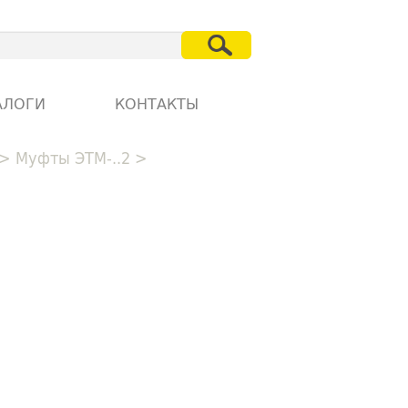
АЛОГИ
КОНТАКТЫ
>
Муфты ЭТМ-..2
>