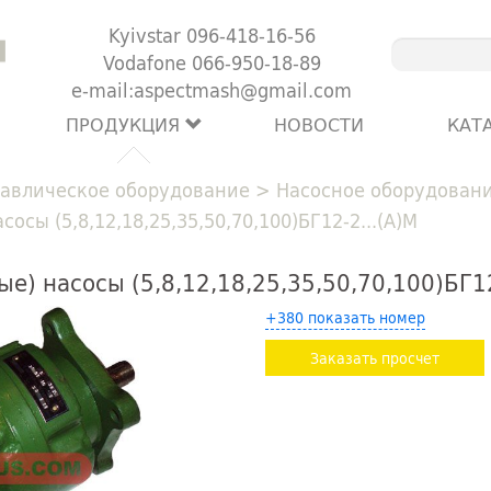
Kyivstar 096-418-16-56
Vodafone 066-950-18-89
e-mail:aspectmash@gmail.com
ПРОДУКЦИЯ
НОВОСТИ
КАТ
авлическое оборудование
>
Насосное оборудован
осы (5,8,12,18,25,35,50,70,100)БГ12-2...(А)М
) насосы (5,8,12,18,25,35,50,70,100)БГ12
+380 показать номер
Заказать просчет