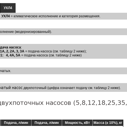
УХЛ4
УХЛ4
= климатическое исполнение и категория размещения.
олнение (модернизированный).
одача насоса
:
А, 2, 2А, 3, 3А
= подача насоса (см. таблицу 2 ниже);
1: 4, 4А, 5А
= подача насоса (см. таблицу 2 ниже)
нчатых.
чатый насос
двухпоточный (цифра означает подачу см. таблицу 2 ниже).
ухпоточных насосов (5,8,12,18,25,35,3
Подача, л/мин
Подача, л/мин
Мощность, кВт
Масса (± 10%), кг