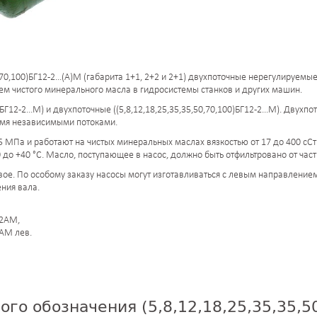
,70,100)БГ12-2...(А)М (габарита 1+1, 2+2 и 2+1) двухпоточные нерегулируе
м чистого минерального масла в гидросистемы станков и других машин.
12-2...М) и двухпоточные ((5,8,12,18,25,35,35,50,70,100)БГ12-2...М). Двух
мя независимыми потоками.
МПа и работают на чистых минеральных маслах вязкостью от 17 до 400 сСт 
до +40 °С. Масло, поступающее в насос, должно быть отфильтровано от час
е. По особому заказу насосы могут изготавливаться с левым направлением 
ния вала.
22АМ,
АМ лев.
го обозначения (5,8,12,18,25,35,35,50