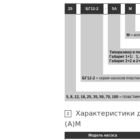
25
БГ12-2
-
5А
М
М
= исп
Типоразмер и п
Габарит 1+1: 1, 1
Габарит 2+2 и 2+
БГ12-2
= серия насосов пласти
пластин
5, 8, 12, 18, 25, 35, 50, 70, 100
=
Характеристики дв
2
(А)М
Модель насоса