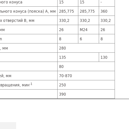
ного конуса
15
15
-
ного конуса (пояска) A, мм
285,775
285,775
360
 отверстий B, мм
330,2
330,2
330,2
 мм
26
М24
26
n
8
6
8
, мм
280
135
130
80
ей, мм
70-870
-1
 вращения, мин
250
390