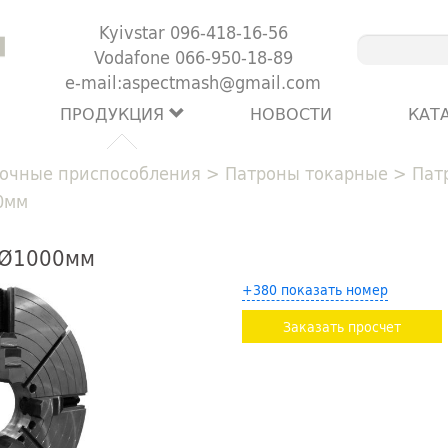
Kyivstar 096-418-16-56
Vodafone 066-950-18-89
e-mail:aspectmash@gmail.com
ПРОДУКЦИЯ
НОВОСТИ
КАТ
очные приспособления
>
Патроны токарные
>
Пат
0мм
 Ø1000мм
+380 показать номер
Заказать просчет