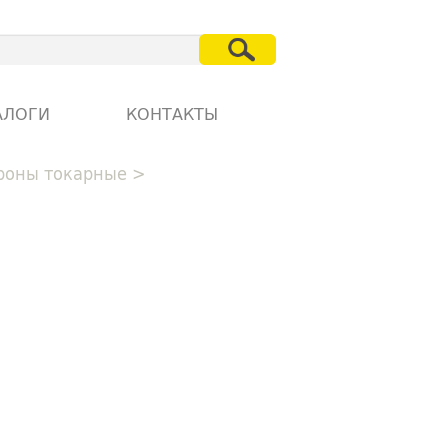
АЛОГИ
КОНТАКТЫ
роны токарные
>