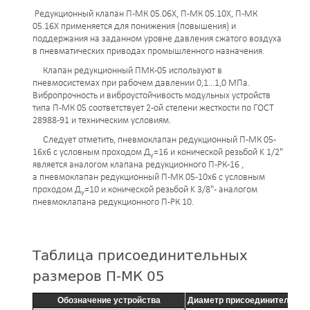
Редукционный клапан П-МК 05.06Х, П-МК 05.10Х, П-МК
05.16Х применяется для понижения (повышения) и
поддержания на заданном уровне давления сжатого воздуха
в пневматических приводах промышленного назначения.
Клапан редукционный ПМК-05 используют в
пневмосистемах при рабочем давлении 0,1...1,0 МПа.
Вибропрочность и виброустойчивость модульных устройств
типа П-МК 05 соответствует 2-ой степени жесткости по ГОСТ
28988-91 и техническим условиям.
Следует отметить, пневмоклапан редукционный П-МК 05-
16х6 с условным проходом Д
=16 и конической резьбой K 1/2"
у
является аналогом клапана редукционного П-РК-16 ,
а пневмоклапан редукционный П-МК 05-10х6 с условным
проходом Д
=10 и конической резьбой K 3/8" - аналогом
у
пневмоклапана редукционного П-РК 10.
Таблица присоединительных
размеров П-МК 05
Обозначение устройства
Диаметр присоединительных