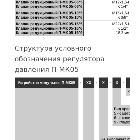
Клапан редукционный П-МК 05-06*5
M12x1,5-H7
Клапан редукционный П-МК 05-06*6
K 1/4"
Клапан редукционный П-МК 05-10*5
M16x1,5-H7
Клапан редукционный П-МК 05-10*6
K 3/8"
Клапан редукционный П-МК 05-16*5
M22x1,5-H7
Клапан редукционный П-МК 05-16*6
K 1/2"
Клапан редукционный П-МК 05-16*9
18,3 мм
Структура условного
обозначения регулятора
давления П-МК05
-
-
-
-
Устройство модульное П-МК05
ХХ
Х
Х
Климат
Вид присоеди
5 - с метричес
6 - с коническ
9 - гладкое от
Не выполняет функци