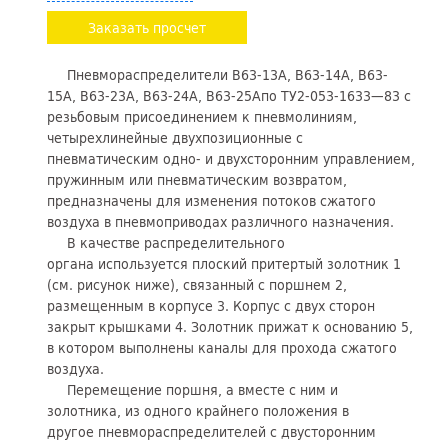
Заказать просчет
Пневмораспределители В63-13А, В63-14А, В63-
15А, В63-23А, В63-24А, В63-25Апо ТУ2-053-1633—83 с
резьбовым присоединением к пневмолиниям,
четырехлинейные двухпозиционные с
пневматическим одно- и двухсторонним управлением,
пружинным или пневматическим возвратом,
предназначены для изменения потоков сжатого
воздуха в пневмоприводах различного назначения.
В качестве распределительного
органа используется плоский притертый золотник 1
(см. рисунок ниже), связанный с поршнем 2,
размещенным в корпусе 3. Корпус с двух сторон
закрыт крышками 4. Золотник прижат к основанию 5,
в котором выполнены каналы для прохода сжатого
воздуха.
Перемещение поршня, а вместе с ним и
золотника, из одного крайнего положения в
другое пневмораспределителей с двусторонним