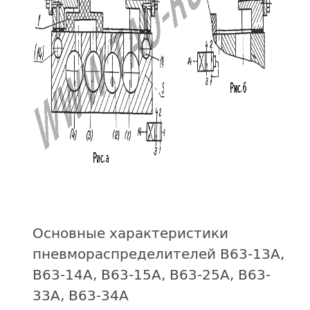
Основные характеристики
пневмораспределителей В63-13А,
В63-14А, В63-15А, В63-25А, В63-
33А, В63-34А