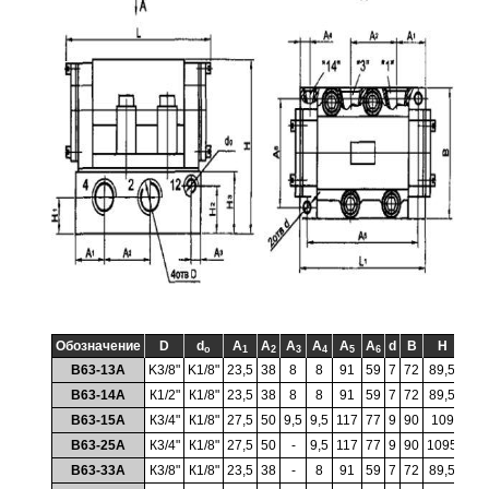
Обозначение
D
d
A
A
A
A
A
A
d
B
H
H
o
1
2
3
4
5
6
1
В63-13А
K3/8"
K1/8"
23,5
38
8
8
91
59
7
72
89,5
14,
В63-14А
К1/2"
К1/8"
23,5
38
8
8
91
59
7
72
89,5
14,
В63-15А
К3/4"
К1/8"
27,5
50
9,5
9,5
117
77
9
90
109
19
В63-25А
К3/4"
К1/8"
27,5
50
-
9,5
117
77
9
90
1095
19
В63-33А
К3/8"
К1/8"
23,5
38
-
8
91
59
7
72
89,5
14,