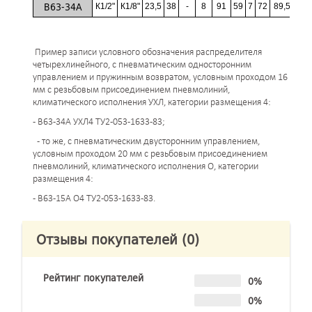
В63-34А
К1/2"
К1/8"
23,5
38
-
8
91
59
7
72
89,5
14,
Пример записи условного обозначения распределителя
четырехлинейного, с пневматическим односторонним
управлением и пружинным возвратом, условным проходом 16
мм с резьбовым присоединением пневмолиний,
климатического исполнения УХЛ, категории размещения 4:
- В63-34А УХЛ4 ТУ2-053-1633-83;
- то же, с пневматическим двусторонним управлением,
условным проходом 20 мм с резьбовым присоединением
пневмолиний, климатического исполнения О, категории
размещения 4:
- В63-15А О4 ТУ2-053-1633-83.
Отзывы покупателей
(0)
Рейтинг покупателей
0%
0%