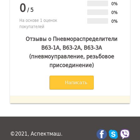
0
0%
/
5
0%
На основе 1 оценок
0%
покупателей
Отзывы о Пневмораспределители
В63-1А, В63-2А, В63-3А
(пневмоуправление, резьбовое
присоединение)
Написать
©2021, Аспектмаш.