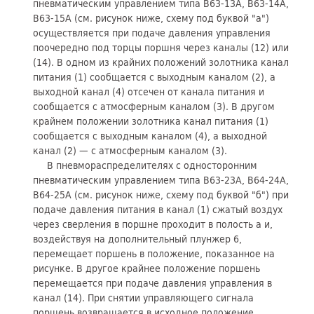
пневматическим управлением типа В63-13А, В63-14А,
В63-15А (см. рисунок ниже, схему под буквой "а")
осуществляется при подаче давления управления
поочередно под торцы поршня через каналы (12) или
(14). В одном из крайних положений золотника канал
питания (1) сообщается с выходным каналом (2), а
выходной канал (4) отсечен от канала питания и
сообщается с атмосферным каналом (3). В другом
крайнем положении золотника канал питания (1)
сообщается с выходным каналом (4), а выходной
канал (2) — с атмосферным каналом (3).
В пневмораспределителях с односторонним
пневматическим управлением типа В63-23А, В64-24А,
В64-25А (см. рисунок ниже, схему под буквой "б") при
подаче давления питания в канал (1) сжатый воздух
через сверления в поршне проходит в полость а и,
воздействуя на дополнительный плунжер 6,
перемещает поршень в положение, показанное на
рисунке. В другое крайнее положение поршень
перемещается при подаче давления управления в
канал (14). При снятии управляющего сигнала
поршень возвращается в исходное положение.