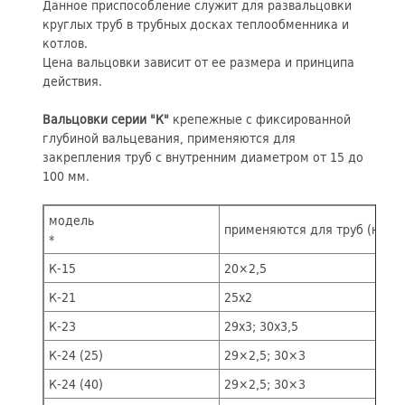
Данное приспособление служит для развальцовки
круглых труб в трубных досках теплообменника и
котлов.
Цена вальцовки зависит от ее размера и принципа
действия.
Вальцовки серии "К"
крепежные с фиксированной
глубиной вальцевания, применяются для
закрепления труб с внутренним диаметром от 15 до
100 мм.
модель
применяются для труб (нару
*
К-15
20×2,5
К-21
25х2
К-23
29x3; 30x3,5
К-24 (25)
29×2,5; 30×3
К-24 (40)
29×2,5; 30×3