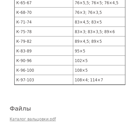
К-65-67
76×5,5; 76×5; 76×4,5
К-68-70
76×3; 76×3,5
К-71-74
83×4,5; 83×5
К-75-78
83×3; 83×3,5; 89×6
К-79-82
89×4,5; 89×5
К-83-89
95×5
К-90-96
102×5
К-96-100
108×5
К-97-103
108×4; 114×7
Файлы
Каталог вальцовки.pdf