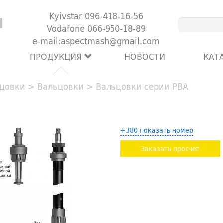
Kyivstar 096-418-16-56
Vodafone 066-950-18-89
e-mail:aspectmash@gmail.com
ПРОДУКЦИЯ
НОВОСТИ
КАТ
цовки
>
Вальцовки
>
Вальцовки серии РВА
+380 показать номер
Заказать просчет