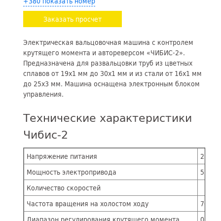
+380 показать номер
Заказать просчет
Электрическая вальцовочная машина с контролем
крутящего момента и автореверсом «ЧИБИС-2».
Предназначена для развальцовки труб из цветных
сплавов от 19х1 мм до 30х1 мм и из стали от 16х1 мм
до 25х3 мм. Машина оснащена электронным блоком
управления.
Технические характеристики
Чибис-2
Напряжение питания
220 В,
Мощность электропривода
550 В
Количество скоростей
Частота вращения на холостом ходу
700 о
Диапазон регулирования крутящего момента
0,5 – 