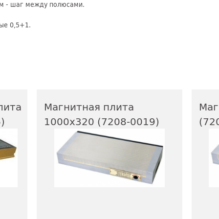
мм - шаг между полюсами.
ые 0,5+1.
лита
Магнитная плита
Маг
)
1000х320 (7208-0019)
(72