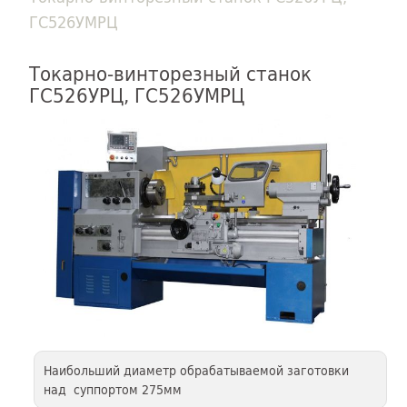
ГС526УМРЦ
Токарно-винторезный станок
ГС526УРЦ, ГС526УМРЦ
Наибольший диаметр обрабатываемой заготовки
над суппортом 275мм