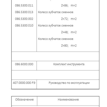
086.5300.011
Z=86; m=2
086.5300.013
Колесо зубчатое сменное
086.5300.002
Z=72; m=2
086.5300.010
Колесо зубчатое сменное
Z=48; m=2
Колесо зубчатое сменное
Z=80; m=2
086.6000.000
Комплект инструмента
407.0000.000 РЭ
Руководство по эксплуатации
1 
Обозначение
Наименование
Коли