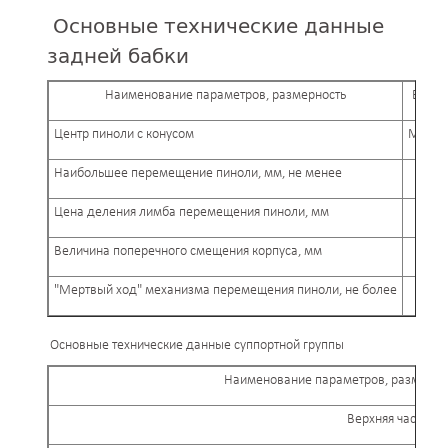
Основные технические данные
задней бабки
Наименование параметров, размерность
Велич
Центр пиноли с конусом
Морзе 
Наибольшее перемещение пиноли, мм, не менее
Цена деления лимба перемещения пиноли, мм
Величина поперечного смещения корпуса, мм
"Мертвый ход" механизма перемещения пиноли, не более
3 д
Основные технические данные суппортной группы
Наименование параметров, размерно
Верхняя часть су