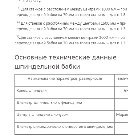
По заказу.
3)
Для станков с расстоянием между центрами 1000 мм – при
переходе задней бабки на 70 мм за торец станины – для п.1.3.
4)
Для станков с расстоянием между центрами 1500 мм – при
переходе задней бабки на 70 мм за торец станины – для п.1.3.
5)
Для станков с расстоянием между центрами 2000 мм – при
переходе задней бабки на 70 мм за торец станины – для п.1.3.
Основные технические данные
шпиндельной бабки
Наименование параметров, размерность
Величина 
Конец шпинделя
6К ГОС
Диаметр шпиндельного фланца, мм
1
Центр в шпинделе с конусом
Морзе 6 по
Диаметр цилиндрического отверстия в шпинделе, мм
5