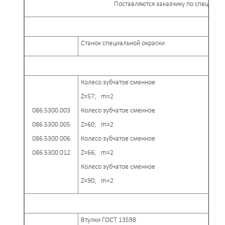
Поставляются заказчику по специфика
И
Станок специальной окраски
См
Колесо зубчатое сменное
Z=57; m=2
086.5300.003
Колесо зубчатое сменное
086.5300.005
Z=60; m=2
086.5300.006
Колесо зубчатое сменное
086.5300.012
Z=66; m=2
Колесо зубчатое сменное
Z=90; m=2
При
Втулки ГОСТ 13598