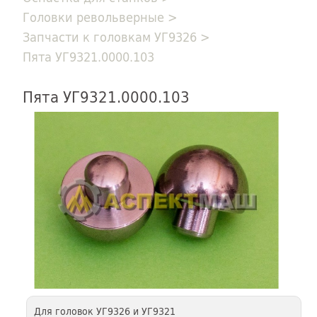
Головки револьверные
>
Запчасти к головкам УГ9326
>
Пята УГ9321.0000.103
Пята УГ9321.0000.103
Для головок УГ9326 и УГ9321