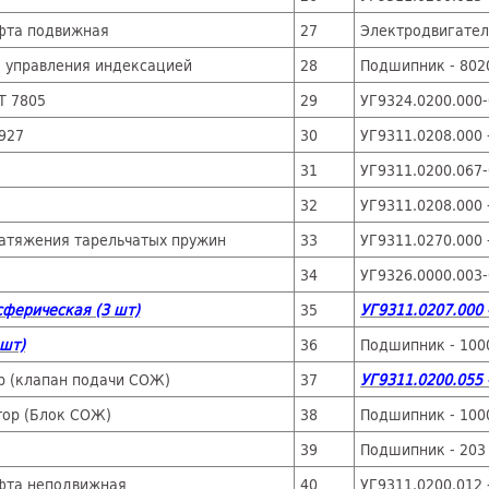
уфта подвижная
27
Электродвигател
улачок управления индексацией
28
Подшипник - 802
Т 7805
29
УГ9324.0200.0
5927
30
УГ9311.0208.000 
31
УГ9311.0200.067
32
УГ9311.0208.000 
натяжения тарельчатых пружин
33
УГ9311.0270.000 
34
УГ9326.0000.003-
сферическая (3 шт)
35
УГ9311.0207.000 
 шт)
36
Подшипник - 100
р (клапан подачи СОЖ)
37
УГ9311.0200.055
тор (Блок СОЖ)
38
Подшипник - 100
39
Подшипник - 203 
уфта неподвижная
40
УГ9311.0200.012 