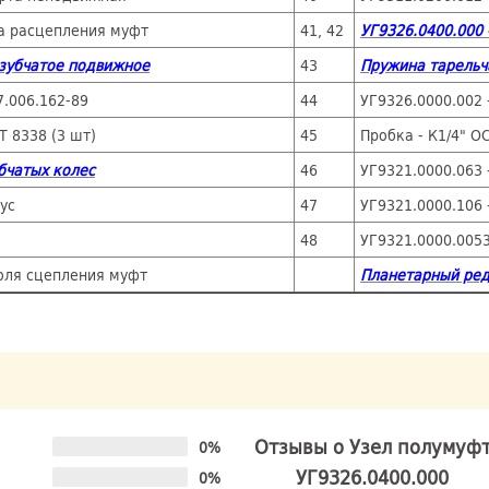
на расцепления муфт
41, 42
УГ9326.0400.000 
 зубчатое подвижное
43
Пружина тарельча
.006.162-89
44
УГ9326.0000.002 
 8338 (3 шт)
45
Пробка - К1/4" О
убчатых колес
46
УГ9321.0000.063 
ус
47
УГ9321.0000.106 
48
УГ9321.0000.0053
оля сцепления муфт
Планетарный ред
Отзывы о Узел полумуф
0%
УГ9326.0400.000
0%