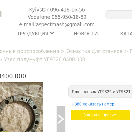
Kyivstar 096-418-16-56
Vodafone 066-950-18-89
e-mail:aspectmash@gmail.com
ПРОДУКЦИЯ
НОВОСТИ
КАТ
очные приспособления
>
Оснастка для станков
>
>
Узел полумуфт УГ9326.0400.000
0400.000
Для головок УГ9326 и УГ9321
+380 показать номер
Заказать просчет