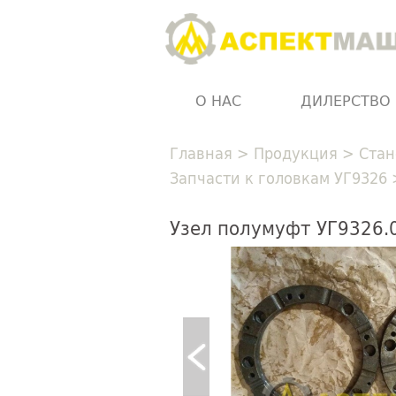
О НАС
ДИЛЕРСТВО
Главная
>
Продукция
>
Стан
Запчасти к головкам УГ9326
Узел полумуфт УГ9326.