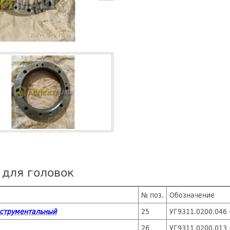
 для головок
№ поз.
Обозначение
нструментальный
25
УГ9311.0200.046 
а
26
УГ9311.0200.0